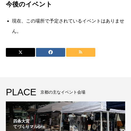
今後のイベント
阪
急
ス
現在、この場所で予定されているイベントはありませ
ク
ん。
エ
ア
B1F
セ
ン
タ
ー
ス
ク
PLACE
京都の主なイベント会場
エ
ア
四条大宮
てづくりマルシェ