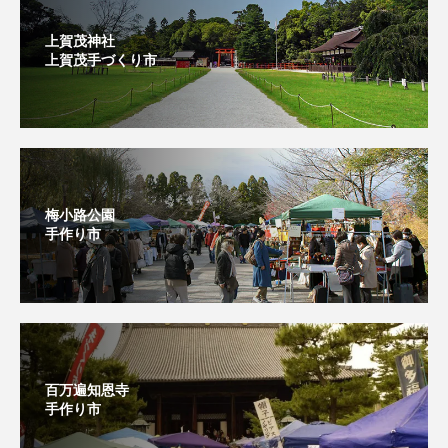
上賀茂神社
上賀茂手づくり市⁡
梅小路公園
手作り市
百万遍知恩寺
手作り市