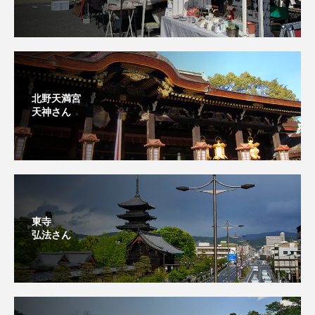
北野天満宮
天神さん
東寺
弘法さん