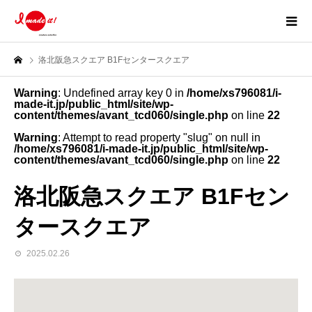
洛北阪急スクエア B1Fセンタースクエア
Warning
: Undefined array key 0 in
/home/xs796081/i-
made-it.jp/public_html/site/wp-
content/themes/avant_tcd060/single.php
on line
22
Warning
: Attempt to read property "slug" on null in
/home/xs796081/i-made-it.jp/public_html/site/wp-
content/themes/avant_tcd060/single.php
on line
22
洛北阪急スクエア B1Fセン
タースクエア
2025.02.26