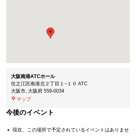
大阪南港ATCホール
住之江区南港北２丁目１−１０ ATC
大阪市
,
大阪府
559-0034
大
マップ
阪
今後のイベント
南
港
ATC
現在、この場所で予定されているイベントはありませ
ホ