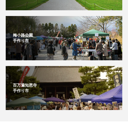
梅小路公園
手作り市
百万遍知恩寺
手作り市