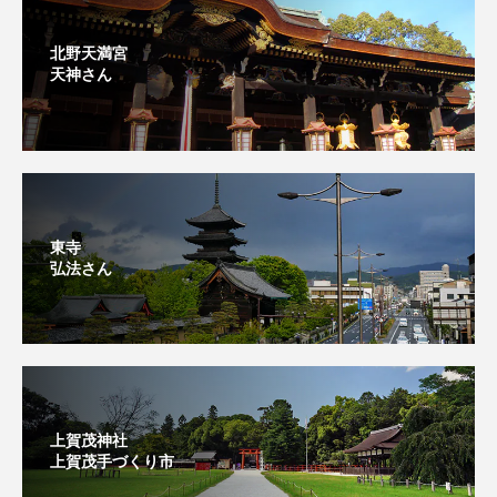
北野天満宮
天神さん
東寺
弘法さん
上賀茂神社
上賀茂手づくり市⁡