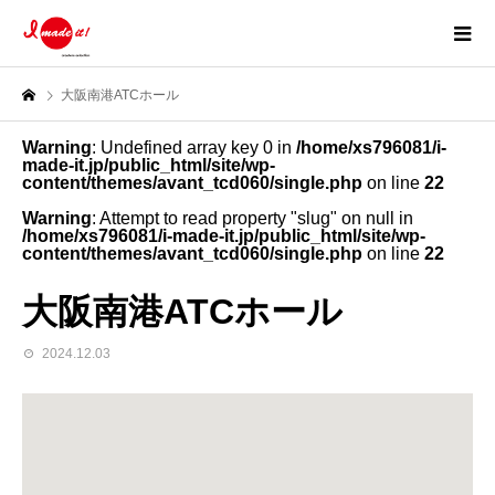
大阪南港ATCホール
Warning
: Undefined array key 0 in
/home/xs796081/i-
made-it.jp/public_html/site/wp-
content/themes/avant_tcd060/single.php
on line
22
Warning
: Attempt to read property "slug" on null in
/home/xs796081/i-made-it.jp/public_html/site/wp-
content/themes/avant_tcd060/single.php
on line
22
大阪南港ATCホール
2024.12.03