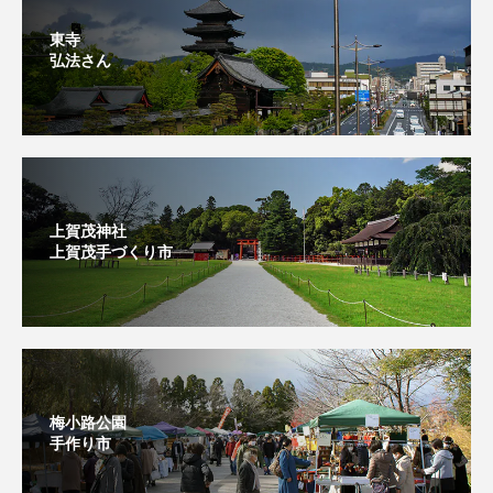
東寺
弘法さん
上賀茂神社
上賀茂手づくり市⁡
梅小路公園
手作り市