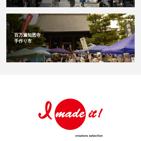
百万遍知恩寺
手作り市