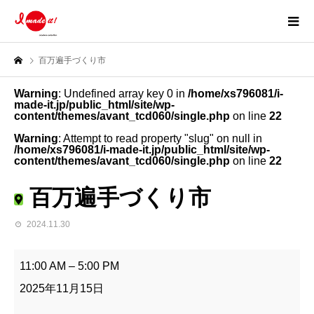
百万遍手づくり市
Warning
: Undefined array key 0 in
/home/xs796081/i-
made-it.jp/public_html/site/wp-
content/themes/avant_tcd060/single.php
on line
22
Warning
: Attempt to read property "slug" on null in
/home/xs796081/i-made-it.jp/public_html/site/wp-
content/themes/avant_tcd060/single.php
on line
22
百万遍手づくり市
2024.11.30
百
万
11:00 AM
–
5:00 PM
遍
手
2025年11月15日
づ
く