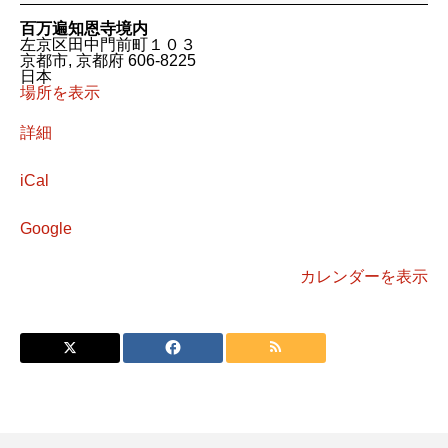
り
市
百万遍知恩寺境内
左京区田中門前町１０３
京都市
,
京都府
606-8225
日本
場所を表示
詳細
iCal
Google
カレンダーを表示