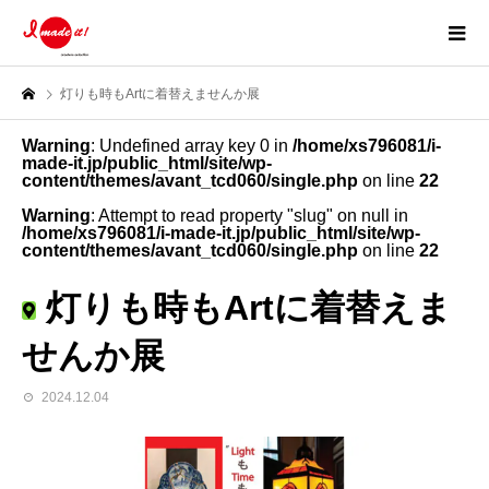
灯りも時もArtに着替えませんか展
Warning
: Undefined array key 0 in
/home/xs796081/i-
made-it.jp/public_html/site/wp-
content/themes/avant_tcd060/single.php
on line
22
Warning
: Attempt to read property "slug" on null in
/home/xs796081/i-made-it.jp/public_html/site/wp-
content/themes/avant_tcd060/single.php
on line
22
灯りも時もArtに着替えま
せんか展
2024.12.04