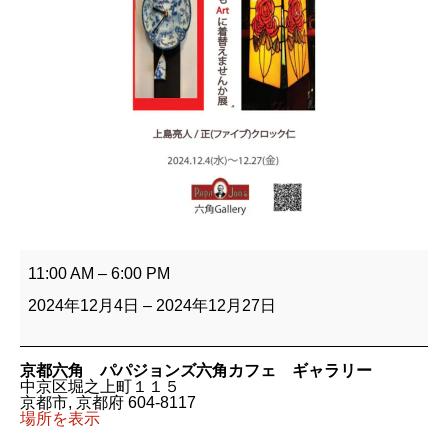
灯
り
11:00 AM
–
6:00 PM
も
時
2024年12月4日
–
2024年12月27日
も
Art
に
着
京都六角 パパジョンズ六角カフェ ギャラリー
替
中京区堀之上町１１５
え
京都市
,
京都府
604-8117
ま
場所を表示
せ