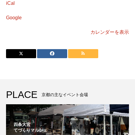
ん
iCal
か
展
Google
カレンダーを表示
PLACE
京都の主なイベント会場
四条大宮
てづくりマルシェ