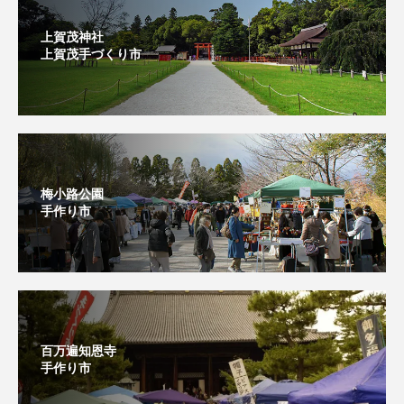
上賀茂神社
上賀茂手づくり市⁡
梅小路公園
手作り市
百万遍知恩寺
手作り市