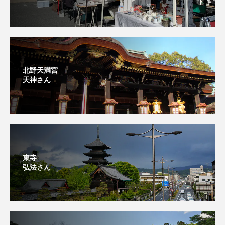
北野天満宮
天神さん
東寺
弘法さん