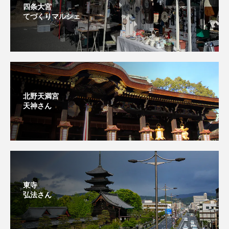
四条大宮
てづくりマルシェ
北野天満宮
天神さん
東寺
弘法さん