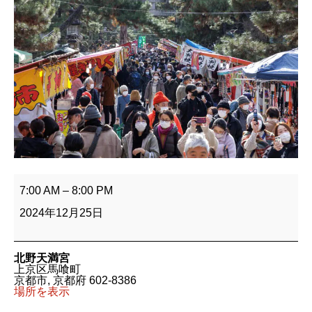
天
神
7:00 AM
–
8:00 PM
市
【北
2024年12月25日
野
天
満
宮】
北野天満宮
終
上京区馬喰町
い
京都市
,
京都府
602-8386
天
場所を表示
神