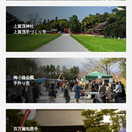
上賀茂神社
上賀茂手づくり市⁡
梅小路公園
手作り市
百万遍知恩寺