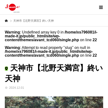
天神市【北野天満宮】終い天神
Warning
: Undefined array key 0 in
/home/xs796081/i-
made-it.jp/public_html/site/wp-
content/themes/avant_tcd060/single.php
on line
22
Warning
: Attempt to read property "slug" on null in
/home/xs796081/i-made-it.jp/public_html/site/wp-
content/themes/avant_tcd060/single.php
on line
22
天神市【北野天満宮】終い
天神
2024.12.01