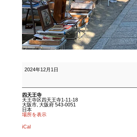
四
天
2024年12月1日
王
寺
さ
ん
の
四天王寺
わ
天王寺区四天王寺1-11-18
つ
大阪市
,
大阪府
543-0051
か
日本
市
場所を表示
iCal