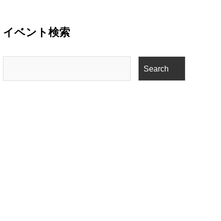
イベント検索
イ
Search
ベ
ン
Events
ト
検
索