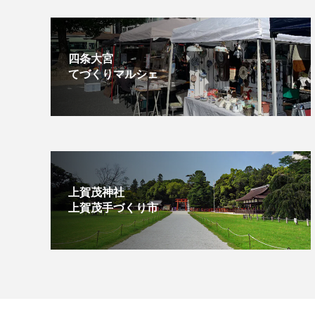
四条大宮
てづくりマルシェ
上賀茂神社
上賀茂手づくり市⁡