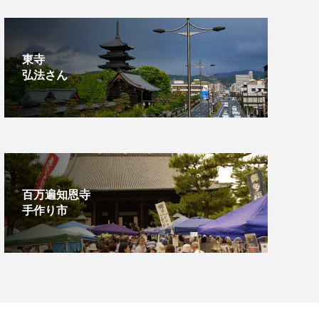
東寺
弘法さん
百万遍知恩寺
手作り市