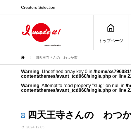
Creators Selection
トップページ
四天王寺さんの わつか市
Warning
: Undefined array key 0 in
/home/xs796081/i
content/themes/avant_tcd060/single.php
on line
2
Warning
: Attempt to read property "slug" on null in
/h
content/themes/avant_tcd060/single.php
on line
2
四天王寺さんの わつ
2024.12.05