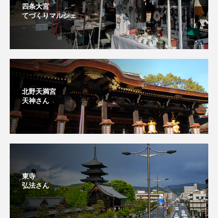
四条大宮
てづくりマルシェ
北野天満宮
天神さん
東寺
弘法さん