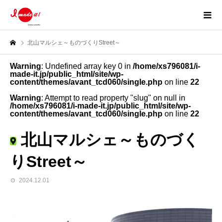
北山マルシェ～ものづくりStreet～
Warning
: Undefined array key 0 in
/home/xs796081/i-
made-it.jp/public_html/site/wp-
content/themes/avant_tcd060/single.php
on line
22
Warning
: Attempt to read property "slug" on null in
/home/xs796081/i-made-it.jp/public_html/site/wp-
content/themes/avant_tcd060/single.php
on line
22
北山マルシェ～ものづく
りStreet～
2024.12.01