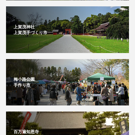
上賀茂神社
上賀茂手づくり市⁡
梅小路公園
手作り市
百万遍知恩寺