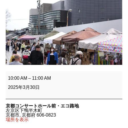
北
山
10:00 AM
–
11:00 AM
マ
ル
2025年3月30日
シ
ェ
～
も
京都コンサートホール前・エコ路地
の
左京区下鴨半木町
づ
京都市
,
京都府
606-0823
く
場所を表示
り