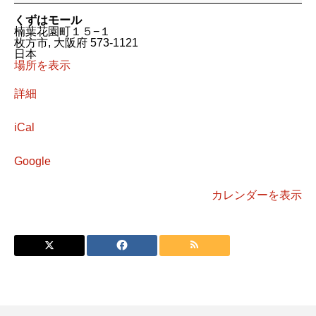
ェ
くずはモール
楠葉花園町１５−１
枚方市
,
大阪府
573-1121
日本
場所を表示
詳細
iCal
Google
カレンダーを表示