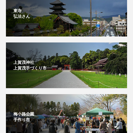
東寺
弘法さん
上賀茂神社
上賀茂手づくり市⁡
梅小路公園
手作り市