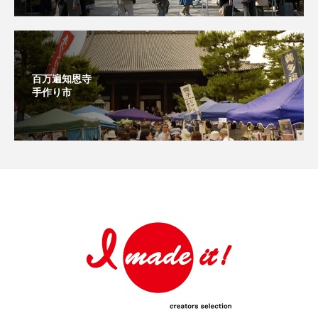
百万遍知恩寺
手作り市