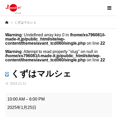
くずはマルシェ
Warning
: Undefined array key 0 in
/home/xs796081/i-
made-it.jp/public_html/site/wp-
content/themes/avant_tcd060/single.php
on line
22
Warning
: Attempt to read property "slug" on null in
/home/xs796081/i-made-it.jp/public_html/site/wp-
content/themes/avant_tcd060/single.php
on line
22
くずはマルシェ
2024.12.11
く
ず
10:00 AM
–
6:00 PM
は
マ
2025年1月25日
ル
シ