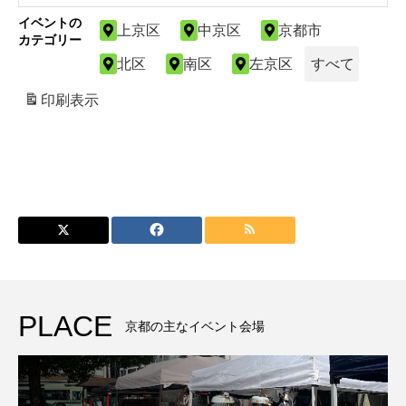
イベントの
上京区
中京区
京都市
カテゴリー
北区
南区
左京区
すべて
印刷
表示
PLACE
京都の主なイベント会場