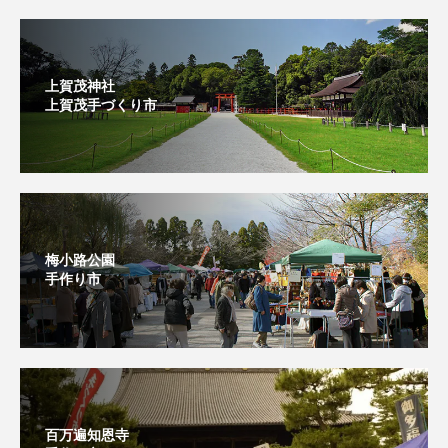
上賀茂神社
上賀茂手づくり市⁡
梅小路公園
手作り市
百万遍知恩寺