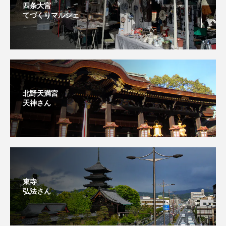
四条大宮
てづくりマルシェ
北野天満宮
天神さん
東寺
弘法さん