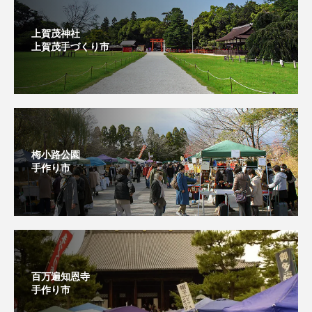
上賀茂神社
上賀茂手づくり市⁡
梅小路公園
手作り市
百万遍知恩寺
手作り市