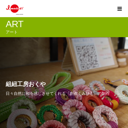
ART
アート
組紐工房おくや
日々自然に和を感じさせてくれる『創作くみひも』の制作