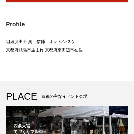
Profile
組紐演出士 奥 信輔 オク シンスケ
京都府城陽市生まれ 京都府京田辺市在住
PLACE
京都の主なイベント会場
四条大宮
てづくりマルシェ