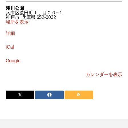
ご
と
湊川公園
市
兵庫区荒田町１丁目２０−１
神戸市
,
兵庫県
652-0032
場所を表示
詳細
iCal
Google
カレンダーを表示