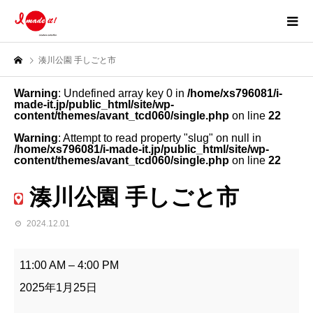
湊川公園 手しごと市
Warning
: Undefined array key 0 in
/home/xs796081/i-
made-it.jp/public_html/site/wp-
content/themes/avant_tcd060/single.php
on line
22
Warning
: Attempt to read property "slug" on null in
/home/xs796081/i-made-it.jp/public_html/site/wp-
content/themes/avant_tcd060/single.php
on line
22
湊川公園 手しごと市
2024.12.01
湊
川
11:00 AM
–
4:00 PM
公
園
2025年1月25日
手
し