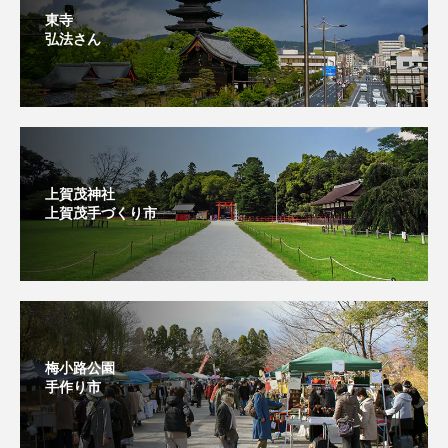
東寺
弘法さん
上賀茂神社
上賀茂手づくり市⁡
梅小路公園
手作り市