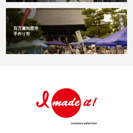
百万遍知恩寺
手作り市