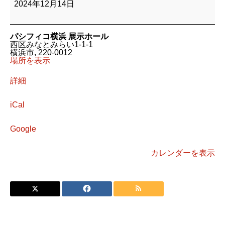
ン
2024年12月14日
ド
メ
イ
ド
パシフィコ横浜 展示ホール
マ
西区みなとみらい1-1-1
ル
横浜市
,
220-0012
シ
場所を表示
ェ
詳細
iCal
Google
カレンダーを表示