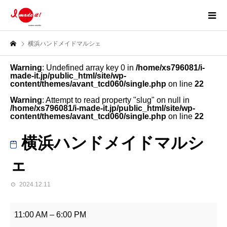
横浜ハンドメイドマルシェ
Warning
: Undefined array key 0 in
/home/xs796081/i-
made-it.jp/public_html/site/wp-
content/themes/avant_tcd060/single.php
on line
22
Warning
: Attempt to read property "slug" on null in
/home/xs796081/i-made-it.jp/public_html/site/wp-
content/themes/avant_tcd060/single.php
on line
22
横浜ハンドメイドマルシ
ェ
2024.12.11
横
浜
11:00 AM
–
6:00 PM
ハ