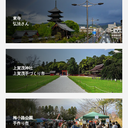
東寺
弘法さん
上賀茂神社
上賀茂手づくり市⁡
梅小路公園
手作り市