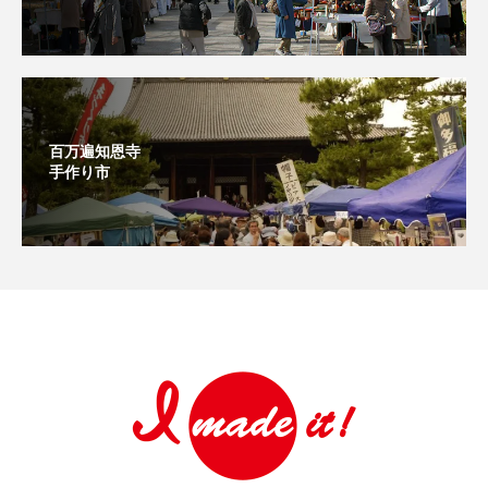
百万遍知恩寺
手作り市