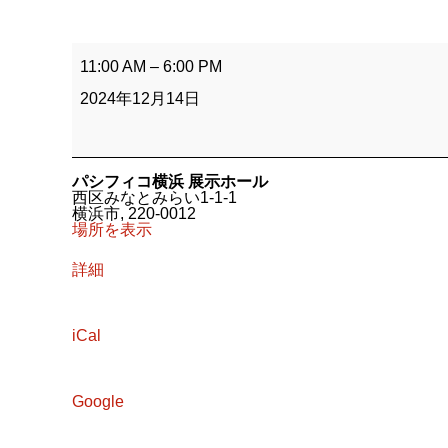
横
浜
11:00 AM
–
6:00 PM
ハ
ン
2024年12月14日
ド
メ
イ
ド
マ
パシフィコ横浜 展示ホール
ル
西区みなとみらい1-1-1
シ
横浜市
,
220-0012
ェ
場所を表示
詳細
iCal
Google