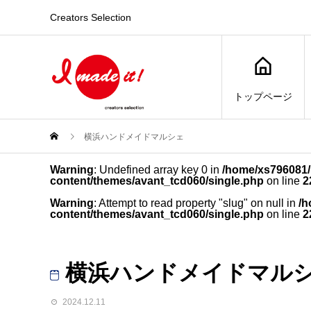
Creators Selection
トップページ
横浜ハンドメイドマルシェ
Warning
: Undefined array key 0 in
/home/xs796081/i
content/themes/avant_tcd060/single.php
on line
2
Warning
: Attempt to read property "slug" on null in
/h
content/themes/avant_tcd060/single.php
on line
2
横浜ハンドメイドマル
2024.12.11