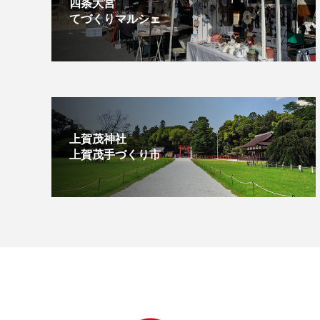
四条大宮
てづくりマルシェ
上賀茂神社
上賀茂手づくり市⁡