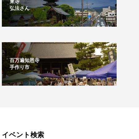
東寺
弘法さん
百万遍知恩寺
手作り市
イベント検索