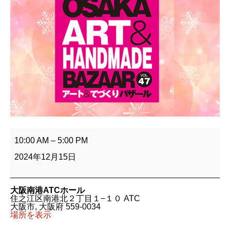
ア
ー
10:00 AM
–
5:00 PM
ト
＆
2024年12月15日
手
作
り
バ
大阪南港ATCホール
ザ
住之江区南港北２丁目１−１０ ATC
ー
大阪市
,
大阪府
559-0034
ル
場所を表示
大