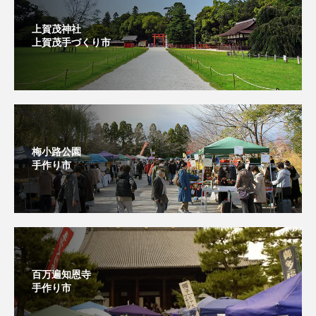
上賀茂神社
上賀茂手づくり市⁡
梅小路公園
手作り市
百万遍知恩寺
手作り市