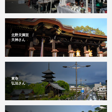
北野天満宮
天神さん
東寺
弘法さん