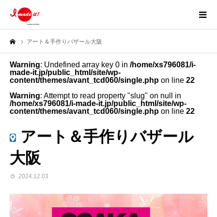
アート＆手作りバザール大阪
Warning
: Undefined array key 0 in
/home/xs796081/i-
made-it.jp/public_html/site/wp-
content/themes/avant_tcd060/single.php
on line
22
Warning
: Attempt to read property "slug" on null in
/home/xs796081/i-made-it.jp/public_html/site/wp-
content/themes/avant_tcd060/single.php
on line
22
アート＆手作りバザール
大阪
2024.12.03